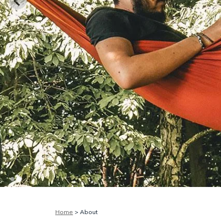
Home
> About