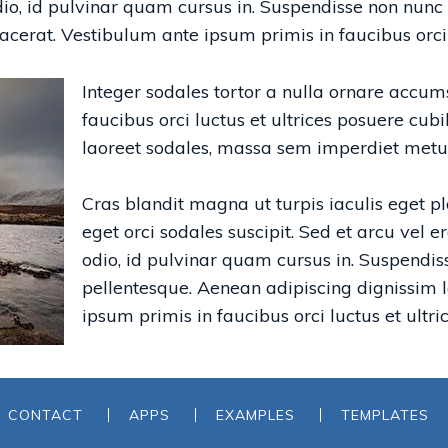
o, id pulvinar quam cursus in. Suspendisse non nunc n
acerat. Vestibulum ante ipsum primis in faucibus orci 
Integer sodales tortor a nulla ornare accu
faucibus orci luctus et ultrices posuere cu
laoreet sodales, massa sem imperdiet metus
Cras blandit magna ut turpis iaculis eget p
eget orci sodales suscipit. Sed et arcu vel
odio, id pulvinar quam cursus in. Suspendis
pellentesque. Aenean adipiscing dignissim l
ipsum primis in faucibus orci luctus et ultr
CONTACT
APPS
EXAMPLES
TEMPLATES