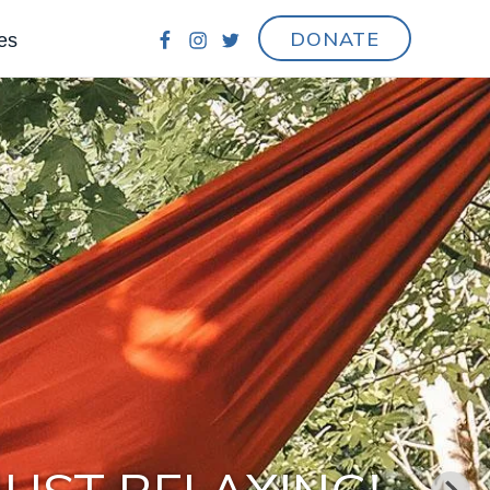
DONATE
es