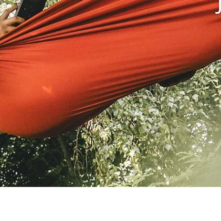
O
We lo