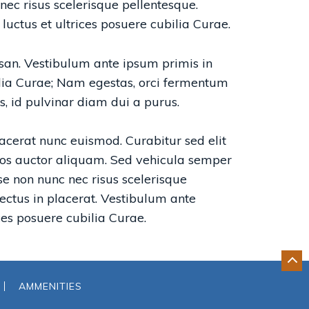
ec risus scelerisque pellentesque.
luctus et ultrices posuere cubilia Curae.
msan. Vestibulum ante ipsum primis in
bilia Curae; Nam egestas, orci fermentum
, id pulvinar diam dui a purus.
lacerat nunc euismod. Curabitur sed elit
 eros auctor aliquam. Sed vehicula semper
se non nunc nec risus scelerisque
ectus in placerat. Vestibulum ante
ices posuere cubilia Curae.
GO
BA
AMMENITIES
TO
TO