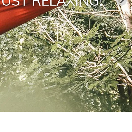
UR FURNITURE
ve furniture! All kinds, shapes, and
sizes.